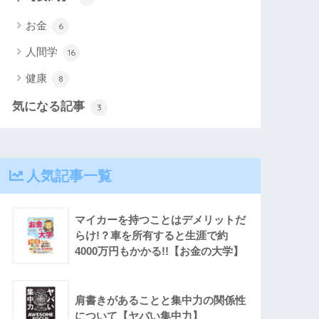
お金
6
人間学
16
健康
8
気になる記事
3
人気記事一覧
マイカーを持つことはデメリットだ
らけ!？車を所有すると生涯で約
4000万円もかかる!!【お金の大学】
肩書きがあることと集中力の関係性
について【ヤバい集中力】