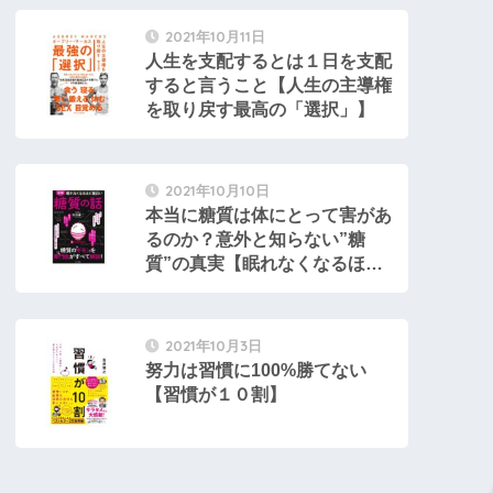
2021年10月11日
人生を支配するとは１日を支配
すると言うこと【人生の主導権
を取り戻す最高の「選択」】
2021年10月10日
本当に糖質は体にとって害があ
るのか？意外と知らない”糖
質”の真実【眠れなくなるほど
面白い 糖質の話】
2021年10月3日
努力は習慣に100%勝てない
【習慣が１０割】