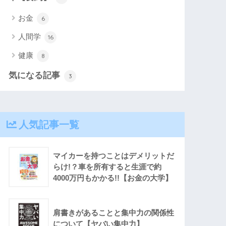
お金
6
人間学
16
健康
8
気になる記事
3
人気記事一覧
マイカーを持つことはデメリットだ
らけ!？車を所有すると生涯で約
4000万円もかかる!!【お金の大学】
肩書きがあることと集中力の関係性
について【ヤバい集中力】