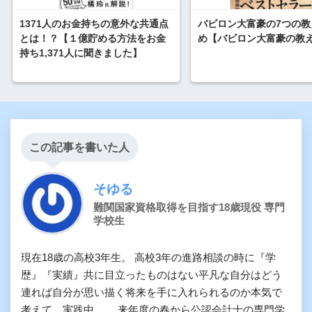
1371人のお金持ちの意外な共通点
バビロン大富豪の7つの教
とは！？【１億貯める方法をお金
め【バビロン大富豪の教
持ち1,371人に聞きました】
この記事を書いた人
そゆる
難関国家資格取得を目指す18歳現役 専門
学校生
現在18歳の高校3年生。 高校3年の進路相談の時に『学
歴』『実績』共に目立ったものはない平凡な自分はどう
連れば自分が思い描く将来を手に入れられるのか本気で
考えて、実践中。。 来年度の春から公認会計士の専門学