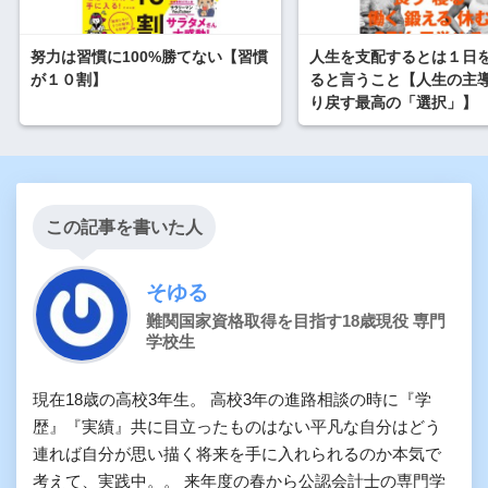
努力は習慣に100%勝てない【習慣
人生を支配するとは１日
が１０割】
ると言うこと【人生の主
り戻す最高の「選択」】
この記事を書いた人
そゆる
難関国家資格取得を目指す18歳現役 専門
学校生
現在18歳の高校3年生。 高校3年の進路相談の時に『学
歴』『実績』共に目立ったものはない平凡な自分はどう
連れば自分が思い描く将来を手に入れられるのか本気で
考えて、実践中。。 来年度の春から公認会計士の専門学