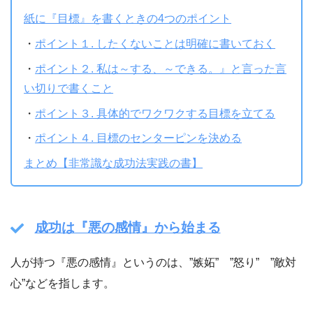
紙に『目標』を書くときの4つのポイント
・
ポイント１. したくないことは明確に書いておく
・
ポイント２. 私は～する、～できる。』と言った言
い切りで書くこと
・
ポイント３. 具体的でワクワクする目標を立てる
・
ポイント４. 目標のセンターピンを決める
まとめ【非常識な成功法実践の書】
成功は『悪の感情』から始まる
人が持つ『悪の感情』というのは、”嫉妬” ”怒り” ”敵対
心”などを指します。